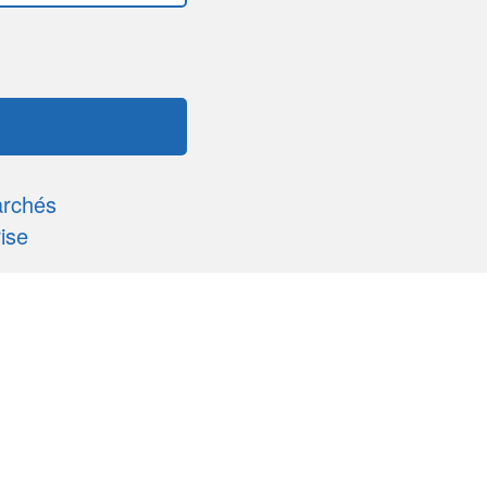
archés
ise