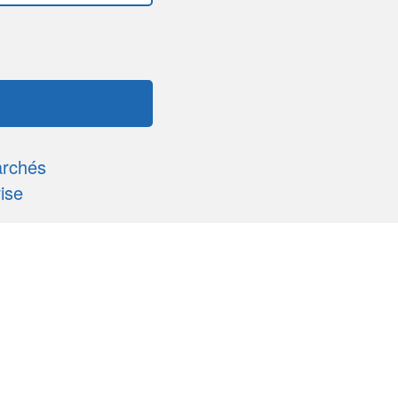
archés
ise